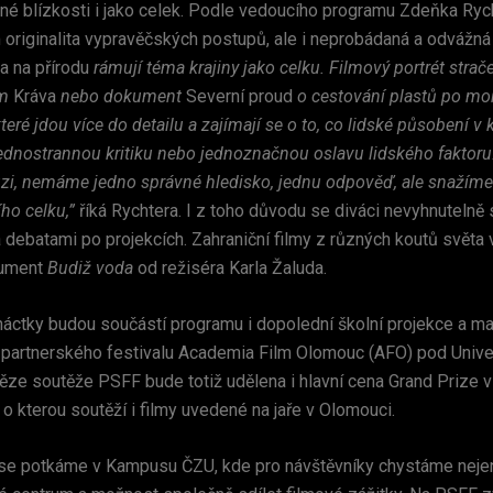
ěsné blízkosti i jako celek. Podle vedoucího programu Zdeňka Ryc
im originalita vypravěčských postupů, ale i neprobádaná a odvážn
a na přírodu
rámují téma krajiny jako celku. Filmový portrét stra
em
Kráva
nebo dokument
Severní proud
o cestování plastů po mo
teré jdou více do detailu a zajímají se o to, co lidské působení v k
jednostrannou kritiku nebo jednoznačnou oslavu lidského faktoru
zi, nemáme jedno správné hledisko, jednu odpověď, ale snažíme
ho celku,”
říká Rychtera. I z toho důvodu se diváci nevyhnutelně 
debatami po projekcích. Zahraniční filmy z různých koutů světa 
kument
Budiž voda
od režiséra Karla Žaluda.
náctky budou součástí programu i dopolední školní projekce a ma
 partnerského festivalu Academia Film Olomouc (AFO) pod Unive
ěze soutěže PSFF bude totiž udělena i hlavní cena Grand Prize v
 o kterou soutěží i filmy uvedené na jaře v Olomouci.
a se potkáme v Kampusu ČZU, kde pro návštěvníky chystáme nejen