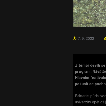
7. 9. 2022
Z téměř devíti s
program. Návštěvn
Hlavním festivalo
pokusit se pochopi
Bakterie, půda, vo
univerzity opět ož