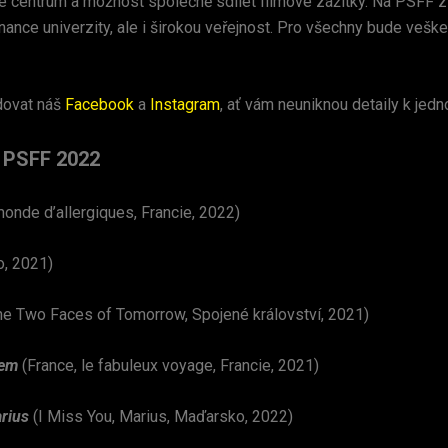
vé centrum a možnost společně sdílet filmové zážitky. Na PSFF 
ance univerzity, ale i širokou veřejnost. Pro všechny bude vešk
ovat náš
Facebook
a
Instagram
, ať vám neuniknou detaily k jedn
y PSFF 2022
monde d’allergiques, Francie, 2022)
, 2021)
e Two Faces of Tomorrow, Spojené království, 2021)
sem
(France, le fabuleux voyage, Francie, 2021)
rius
(I Miss You, Marius, Maďarsko, 2022)