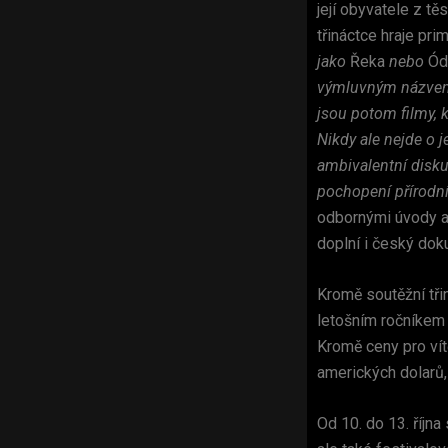
její obyvatele z t
třináctce hraje pr
jako
Řeka
nebo
Ód
výmluvným názv
jsou potom filmy, k
Nikdy ale nejde o 
ambivalentní disku
pochopení přírodní
odbornými úvody a 
doplní i český do
Kromě soutěžní tři
letošním ročníkem
Kromě ceny pro vít
amerických dolarů,
Od 10. do 13. říjn