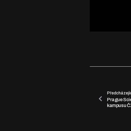
Předcházejí
Prague Scie
kampusu 