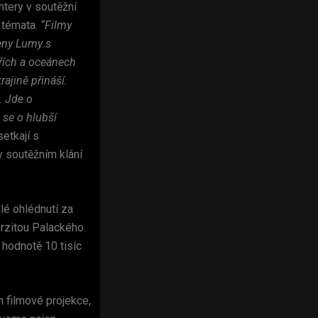
htery v soutěžní
á témata.
“Filmy
čeny Lumy s
řích a oceánech
rajině přináší.
. Jde o
 se o hlubší
setkají s
v soutěžním klání
lé ohlédnutí za
rzitou Palackého.
 hodnotě 10 tisíc
 filmové projekce,