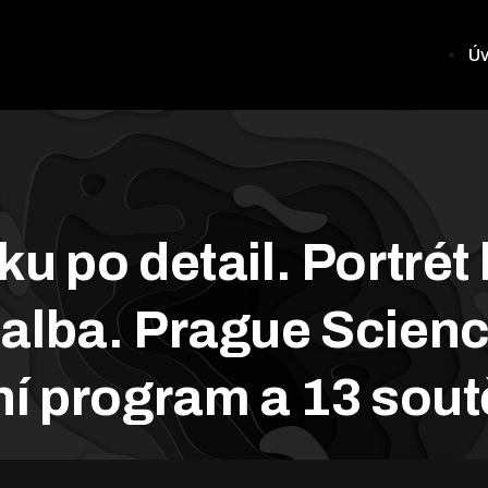
Ú
u po detail. Portrét 
alba. Prague Scienc
ní program a 13 sout