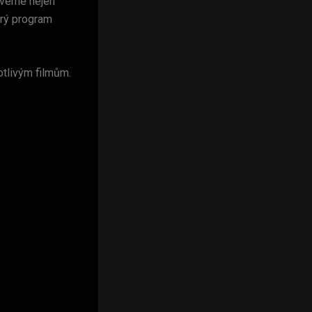
zveme nejen
erý program
otlivým filmům.