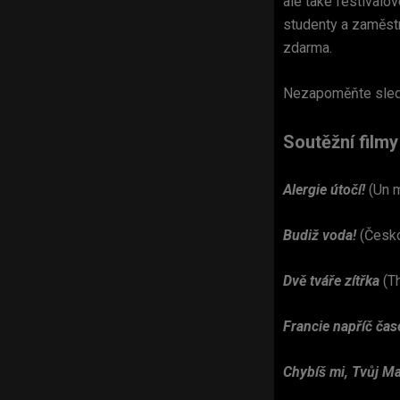
ale také festivalo
studenty a zaměstn
zdarma.
Nezapoměňte sled
Soutěžní film
Alergie útočí!
(Un 
Budiž voda!
(Česko
Dvě tváře zítřka
(Th
Francie napříč ča
Chybíš mi, Tvůj Ma