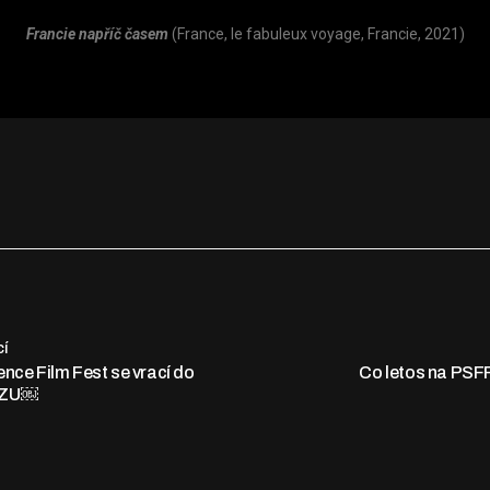
Francie napříč časem
(France, le fabuleux voyage, Francie, 2021)
cí
nce Film Fest se vrací do
Co letos na PSF
ČZU￼