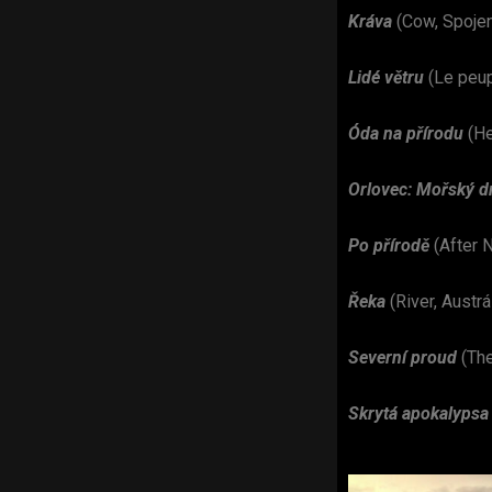
Kráva
(Cow, Spojen
Lidé větru
(Le peup
Óda na přírodu
(H
Orlovec: Mořský d
Po přírodě
(After 
Řeka
(River, Austrá
Severní proud
(Th
Skrytá apokalypsa