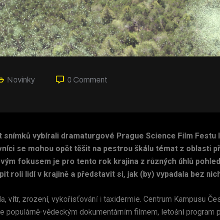
Novinky
0 Comment
et snímků vybírali dramaturgové Prague Science Film Festu l
íci se mohou opět těšit na pestrou škálu témat z oblasti př
vým fokusem je pro tento rok krajina z různých úhlů pohled
t roli lidí v krajině a představit si, jak (by) vypadala bez nic
da, vítr, zrození, vykořisťování i taxidermie. Centrum Kampusu 
ije populárně-vědeckým dokumentárním filmem, letošní program 