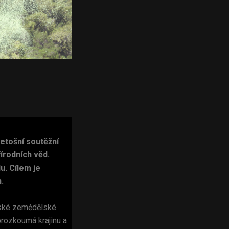
etošní soutěžní
írodních věd.
u. Cílem je
h.
České zemědělské
prozkoumá krajinu a