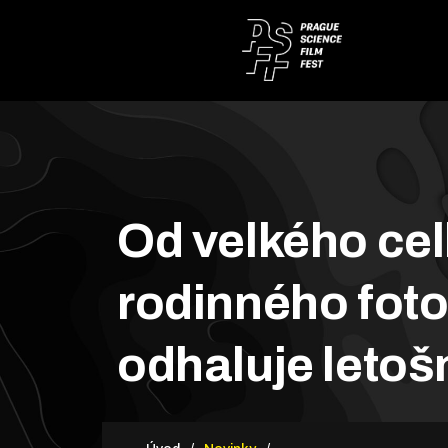
Od velkého celk
rodinného foto
odhaluje letoš