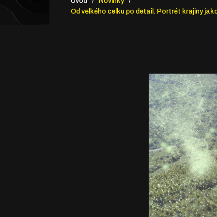
Úvod
Novinky
Od velkého celku po detail. Portrét krajiny ja