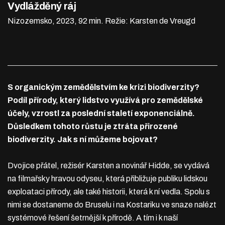
Vydlážděný ráj
Nizozemsko, 2023, 92 min.
Režie: Karsten de Vreugd
S organickým zemědělstvím ke krizi biodiverzity?
Podíl přírody, který lidstvo využívá pro zemědělské
účely, vzrostl za poslední staletí exponenciálně.
Důsledkem tohoto růstu je ztráta přirozené
biodiverzity. Jak s ní můžeme bojovat?
Dvojice přátel, režisér Karsten a novinář Hidde, se vydává
na filmařsky hravou odyseu, která přibližuje publiku lidskou
exploataci přírody, ale také historii, která k ní vedla. Spolu s
nimi se dostaneme do Bruselu i na Kostariku ve snaze nalézt
systémové řešení šetrnější k přírodě. A tím i k naší