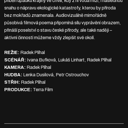
příběh úpadku krajiny ve chvíli, kdy z ní voda mizí, i následnou
snahu o nápravu ekologické katastrofy, kterou by příroda
bez mokřadů znamenala. Audiovizuálně mimořádně
působivá filmová poema připomíná sílu vyprávění obrazem,
přináší poselství o stavu české přírody, ale také naději –⁠⁠⁠⁠⁠⁠
aktivní činností můžeme vždy zlepšit své okolí.
REŽIE:
Radek Plíhal
SCÉNÁŘ:
Ivana Bufková, Lukáš Linhart, Radek Plíhal
KAMERA:
Radek Plíhal
HUDBA:
Lenka Dusilová, Petr Ostrouchov
STŘIH:
Radek Plíhal
PRODUKCE:
Terra Film