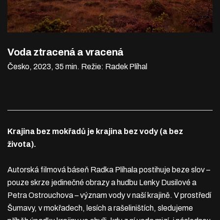
Voda ztracená a vracená
Česko, 2023, 35 min.
Režie: Radek Plíhal
Krajina bez mokřadů je krajina bez vody (a bez
života).
Autorská filmová báseň Radka Plíhala postihuje beze slov –
pouze skrze jedinečné obrazy a hudbu Lenky Dusilové a
Petra Ostrouchova – význam vody v naší krajině. V prostředí
Šumavy, v mokřadech, lesích a rašeliništích, sledujeme