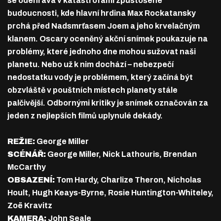
se odehrává v katastrofami zpustošené
budoucnosti, kde hlavní hrdina Max Rockatansky
prchá před Nadsmrťasem Joem a jeho krvelačným
klanem. Oscary oceněný akční snímek poukazuje na
problémy, které jednoho dne mohou sužovat naši
planetu. Nebo už k nim dochází – nebezpečí
nedostatku vody je problémem, který začíná být
obzvláště v pouštních místech planety stále
palčivější. Odbornými kritiky je snímek označován za
jeden z nejlepších filmů uplynulé dekády.
REŽIE:
George Miller
SCÉNÁŘ:
George Miller, Nick Lathouris, Brendan
McCarthy
OBSAZENÍ:
Tom Hardy, Charlize Theron, Nicholas
Hoult, Hugh Keays-Byrne, Rosie Huntington-Whiteley,
Zoë Kravitz
KAMERA:
John Seale