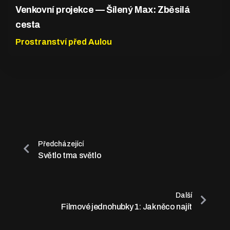
Venkovní projekce — Šílený Max: Zběsilá
cesta
Prostranství před Aulou
Předcházející
Světlo tma světlo
Další
Filmové jednohubky 1: Jak něco najít