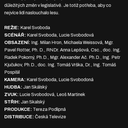
důležitých změn v legislativě. Je totiž potřeba, aby co
nejvíce lidí naslouchalo lesu.
REŽIE:
Karel Svoboda
SCÉNÁŘ:
Karel Svoboda, Lucie Svobodová
OBSAZENÍ:
Ing. Milan Hron, Michaela Weissová, Mgr.
Pavel Rotter, Ph. D., RNDr. Anna Lepšová, Csc., doc. Ing.
Radek Pokorný, Ph.D., Mgr. Alexander Ač. Ph.D., Ing. Petr
Kjučukov, Ph.D., doc. Ing. Tomáš Vrška, Dr., Ing. Tomáš
Pospíšil
KAMERA:
Karel Svoboda, Lucie Svobodoná
HUDBA:
Jan Skálský
ZVUK:
Lucie Svobodová, Leoš Martinek
STŘIH:
Jan Skalský
PRODUKCE:
Tereza Podlipná
DISTRIBUCE:
Česká Televize