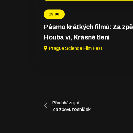
13:00
Pásmo krátkých filmů: Za zpě
Houba ví, Krásné tlení
Prague Science Film Fest
Předcházející
Za zpěvu rosniček