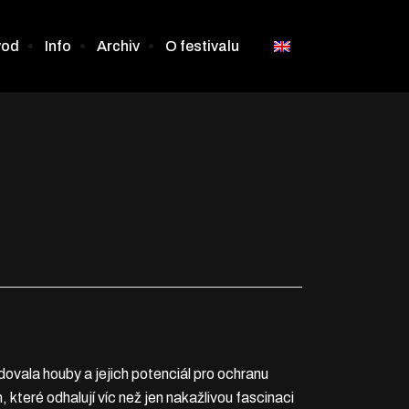
vod
Info
Archiv
O festivalu
vala houby a jejich potenciál pro ochranu
 které odhalují víc než jen nakažlivou fascinaci