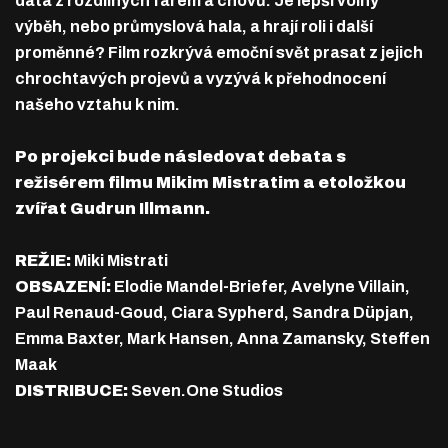
data z rozdílných farem a chovů. Je lepší volný
výběh, nebo průmyslová hala, a hrají roli i další
proměnné? Film rozkrývá emoční svět prasat z jejich
chrochtavých projevů a vyzývá k přehodnocení
našeho vztahu k nim.
Po projekci bude následovat debata s
režisérem filmu Mikim Mistratim a etoložkou
zvířat Gudrun Illmann.
REŽIE:
Miki Mistrati
OBSAZENÍ:
Elodie Mandel-Briefer, Avelyne Villain,
Paul Renaud-Goud, Ciara Sypherd, Sandra Düpjan,
Emma Baxter, Mark Hansen, Anna Zamansky, Steffen
Maak
DISTRIBUCE:
Seven.One Studios