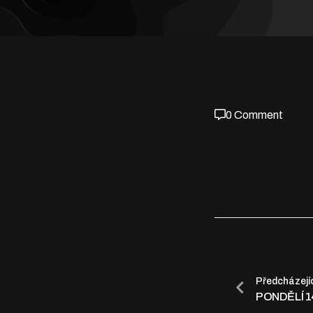
0 Comment
Předcházejí
PONDĚLÍ 14