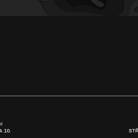
cí
. 10.
STŘ