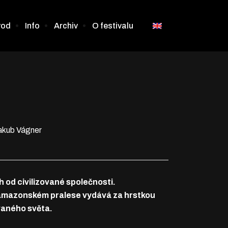
vod
Info
Archiv
O festivalu
akub Vágner
 od civilizované společnosti.
amazonském pralese vydává za hrstkou
vaného světa.