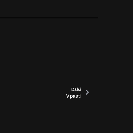
Další
V pasti