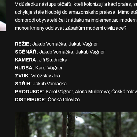
V důsledku nástupu těžařů, kteří kolonizují a kácí prales
uchyluje stále hlouběji do amazonského pralesa. Mimo stá
domorodí obyvatelé čelit nátlaku na implementaci moderní
mohou kmeny odolávat zásahům moderní civilizace?
REŽIE:
Jakub Vomáčka, Jakub Vágner
SCÉNÁŘ:
Jakub Vomáčka, Jakub Vágner
KAMERA:
Jiří Studnička
HUDBA:
Karel Vágner
ZVUK:
Vítězslav Jíra
STŘIH:
Jakub Vomáčka
PRODUKCE:
Karel Vágner, Alena Mullerová; Česká telev
DISTRIBUCE:
Česká televize