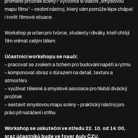
proměnit prožitek scény? Vytvoříte si vlastní „smyslovou
mapu filmu“ – osobní nástroj, který vám pomůže lépe chápat
i tvořit filmové situace.
Workshop je určen pro tvůrce, studenty i diváky, kteří chtějí
film vnímat celým tělem.
Účastníci workshopu se naučí:
– pracovat se zvukem a tichem pro budování napětí a rytmu
– komponovat obraz s důrazem na detail, texturu a
atmosféru
– využívat tělesné a smyslové asociace pro hlubší divácký
prožitek
– sestavit smyslovou mapu scény – praktický nástroj pro
práci při natáčení i střihu
Workshop se uskuteční ve středu 22. 10. od 14:00,
sraz účastníků bude ve foyer Auly ČZU.