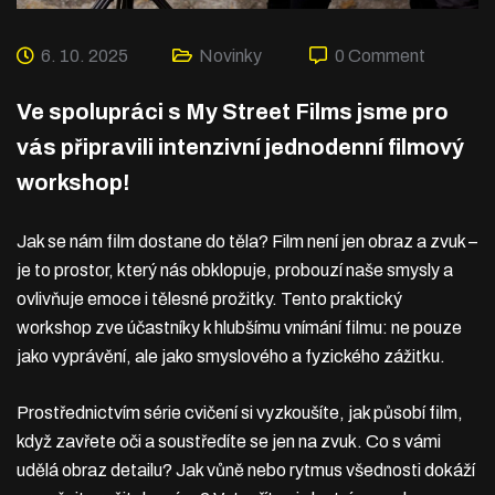
6. 10. 2025
Novinky
0 Comment
Ve spolupráci s My Street Films jsme pro
vás připravili intenzivní jednodenní filmový
workshop!
Jak se nám film dostane do těla? Film není jen obraz a zvuk –
je to prostor, který nás obklopuje, probouzí naše smysly a
ovlivňuje emoce i tělesné prožitky. Tento praktický
workshop zve účastníky k hlubšímu vnímání filmu: ne pouze
jako vyprávění, ale jako smyslového a fyzického zážitku.
Prostřednictvím série cvičení si vyzkoušíte, jak působí film,
když zavřete oči a soustředíte se jen na zvuk. Co s vámi
udělá obraz detailu? Jak vůně nebo rytmus všednosti dokáží